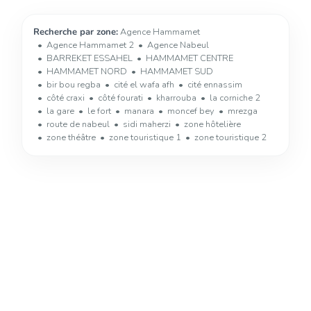
Recherche par zone:
Agence Hammamet
Agence Hammamet 2
Agence Nabeul
BARREKET ESSAHEL
HAMMAMET CENTRE
HAMMAMET NORD
HAMMAMET SUD
bir bou regba
cité el wafa afh
cité ennassim
côté craxi
côté fourati
kharrouba
la corniche 2
la gare
le fort
manara
moncef bey
mrezga
route de nabeul
sidi maherzi
zone hôtelière
zone théâtre
zone touristique 1
zone touristique 2