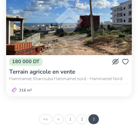
180 000 DT
Terrain agricole en vente
Hammamet, Kharrouba Hammamet nord - Hammamet Nord
316 m²
<<
<
1
2
3