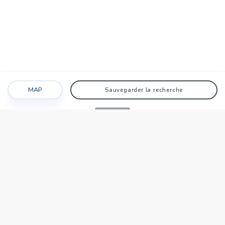
MAP
Sauvegarder la recherche
Recherche
Favoris
Caché
Se connecter
AGENCE
Qui sommes-nous?
Nos points forts
Dans le monde
Travaillez avec nous