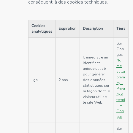
conséquent, à des cookies techniques.
Cookies
Expiration
Description
Tiers
analytiques
Sur
Goo
gle:
Il enregistre un
Nor
identifiant
me
unique utilisé
sulla
pour générer
priva
_ga
2 ans
des données
cy –
statistiques sur
Priva
la façon dont le
cy e
visiteur utilise
termi
le site Web.
ni –
Goo
gle
Sur