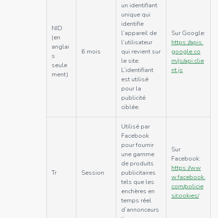
un identifiant
unique qui
identifie
NID
l’appareil de
Sur Google:
(en
l’utilisateur
https://apis.
anglai
6 mois
qui revient sur
google.co
s
le site.
m/js/api:clie
seule
L’identifiant
nt.js
ment)
est utilisé
pour la
publicité
ciblée.
Utilisé par
Facebook
pour fournir
Sur
une gamme
Facebook:
de produits
https://ww
Tr
Session
publicitaires
w.facebook.
tels que les
com/policie
enchères en
s/cookies/
temps réel
d’annonceurs