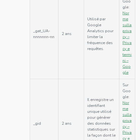
Goo
gle:
Nor
Utilisé par
me
Google
sulla
_gat_UA-
Analytics pour
priva
2 ans
nnnnnnn-nn
limiter la
cy –
fréquence des
Priva
requêtes.
cy e
termi
ni –
Goo
gle
Sur
Goo
gle:
Il enregistre un
Nor
identifiant
me
unique utilisé
sulla
pour générer
priva
_gid
2 ans
des données
cy –
statistiques sur
Priva
la façon dont le
cy e