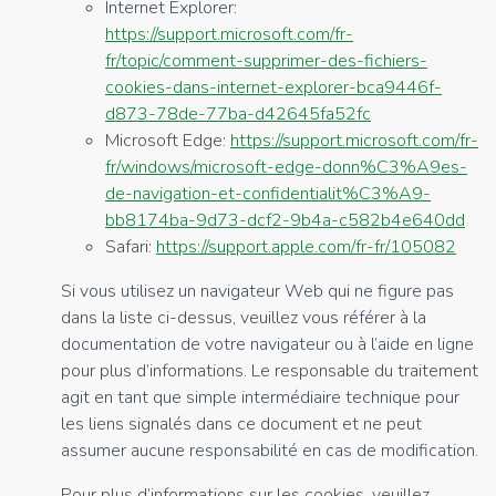
Internet Explorer:
https://support.microsoft.com/fr-
fr/topic/comment-supprimer-des-fichiers-
cookies-dans-internet-explorer-bca9446f-
d873-78de-77ba-d42645fa52fc
Microsoft Edge:
https://support.microsoft.com/fr-
fr/windows/microsoft-edge-donn%C3%A9es-
de-navigation-et-confidentialit%C3%A9-
bb8174ba-9d73-dcf2-9b4a-c582b4e640dd
Safari:
https://support.apple.com/fr-fr/105082
Si vous utilisez un navigateur Web qui ne figure pas
dans la liste ci-dessus, veuillez vous référer à la
documentation de votre navigateur ou à l’aide en ligne
pour plus d’informations. Le responsable du traitement
agit en tant que simple intermédiaire technique pour
les liens signalés dans ce document et ne peut
assumer aucune responsabilité en cas de modification.
Pour plus d’informations sur les cookies, veuillez