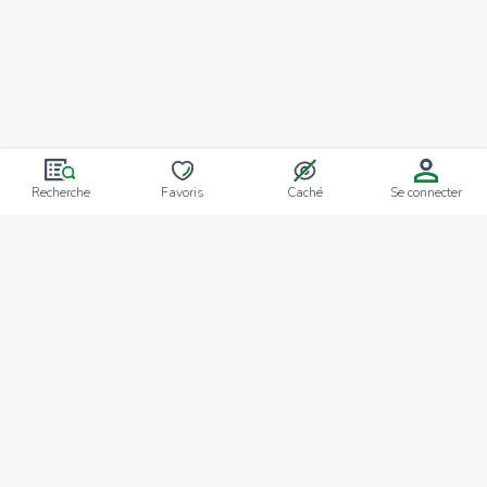
Recherche
Favoris
Caché
Se connecter
AGENCE
Qui sommes-nous?
Nos points forts
Dans le monde
Travaillez avec nous
SIÈGE NATIONAL