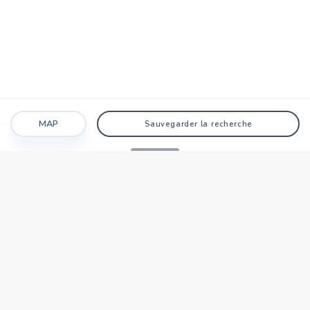
MAP
Sauvegarder la recherche
Recherche
Favoris
Caché
Se connecter
AGENCE
Qui sommes-nous?
Nos points forts
Dans le monde
Travaillez avec nous