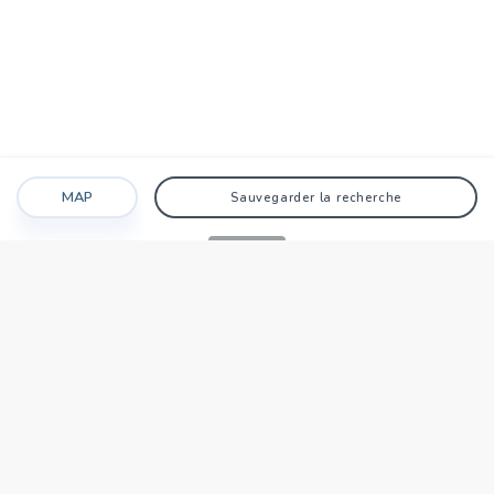
MAP
Sauvegarder la recherche
Recherche
Favoris
Caché
Se connecter
AGENCE
Qui sommes-nous?
Nos points forts
Dans le monde
Travaillez avec nous