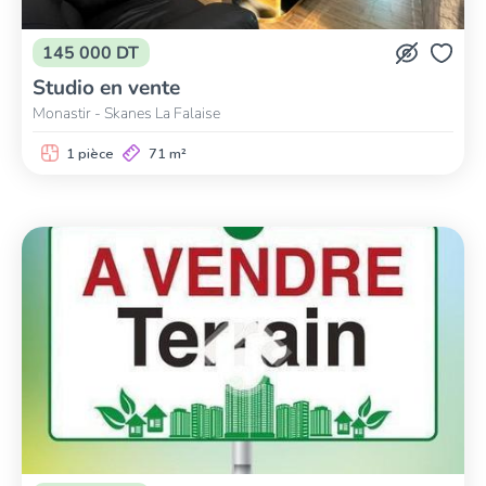
145 000 DT
Studio en vente
Monastir - Skanes La Falaise
1 pièce
71 m²