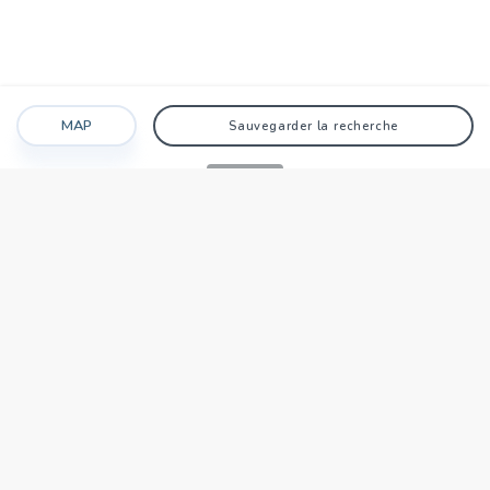
MAP
Sauvegarder la recherche
Recherche
Favoris
Caché
Se connecter
AGENCE
Qui sommes-nous?
Nos points forts
Dans le monde
Travaillez avec nous
SIÈGE NATIONAL
tecnocasa.tn