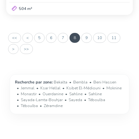
504 m²
<<
<
5
6
7
8
9
10
11
>
>>
Recherche par zone:
Bekalta
Bembla
Beni Hassen
Jemmal
Ksar Hellal
Ksibet El-Médiouni
Moknine
Monastir
Ouerdanine
Sahline
Sahline
Sayada-Lamta-Bouhjar
Sayeda
Téboulba
Téboulba
Zéramdine