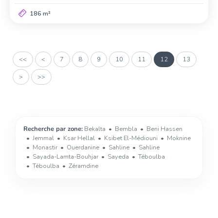
186 m²
<<
<
7
8
9
10
11
12
13
>
>>
Recherche par zone:
Bekalta
Bembla
Beni Hassen
Jemmal
Ksar Hellal
Ksibet El-Médiouni
Moknine
Monastir
Ouerdanine
Sahline
Sahline
Sayada-Lamta-Bouhjar
Sayeda
Téboulba
Téboulba
Zéramdine