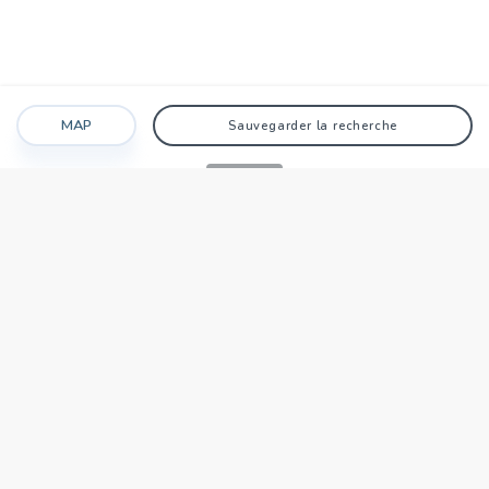
MAP
Sauvegarder la recherche
Recherche
Favoris
Caché
Se connecter
AGENCE
Qui sommes-nous?
Nos points forts
Dans le monde
Travaillez avec nous
SIÈGE NATIONAL
tecnocasa.tn