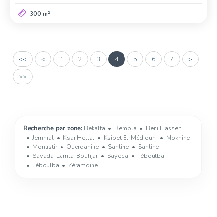
300 m²
<<
<
1
2
3
4
5
6
7
>
>>
Recherche par zone:
Bekalta
Bembla
Beni Hassen
Jemmal
Ksar Hellal
Ksibet El-Médiouni
Moknine
Monastir
Ouerdanine
Sahline
Sahline
Sayada-Lamta-Bouhjar
Sayeda
Téboulba
Téboulba
Zéramdine