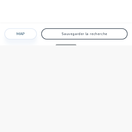
MAP
Sauvegarder la recherche
Recherche
Favoris
Caché
Se connecter
AGENCE
Qui sommes-nous?
Nos points forts
Dans le monde
Travaillez avec nous
SIÈGE NATIONAL
tecnocasa.tn