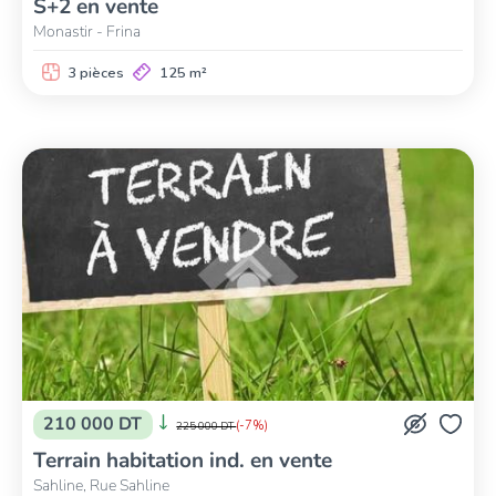
S+2 en vente
Monastir - Frina
3 pièces
125 m²
210 000 DT
(-7%)
225 000 DT
Terrain habitation ind. en vente
Sahline, Rue Sahline