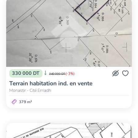
330 000 DT
(-3%)
340 000 DT
Terrain habitation ind. en vente
Monastir - Cité Erriadh
379 m²