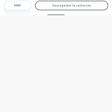
MAP
Sauvegarder la recherche
Recherche
Favoris
Caché
Se connecter
AGENCE
Qui sommes-nous?
Nos points forts
Dans le monde
Travaillez avec nous
SIÈGE NATIONAL
tecnocasa.tn
TECNOCASA DANS LE MONDE
,
,
,
,
,
,
,
Italie
Espagne
Hongrie
Mexique
Pologne
France
Allemagne
,
,
Tunisie
Thaïlande
République de Saint-Marin