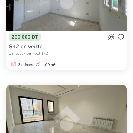
260 000 DT
S+2 en vente
Sahloul - Sahloul 1-2
3 pièces
100 m²