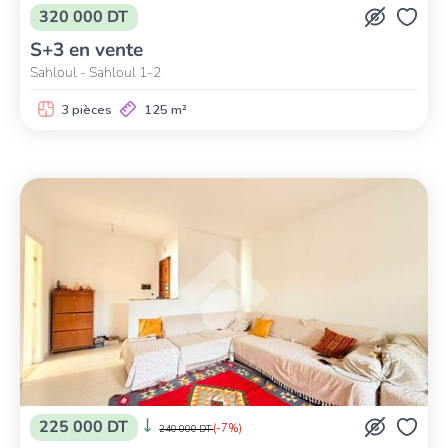
320 000 DT
S+3 en vente
Sahloul - Sahloul 1-2
3 pièces
125 m²
225 000 DT
(-7%)
240 000 DT