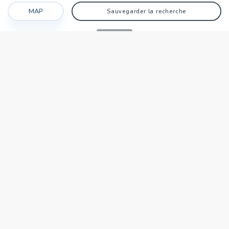
MAP
Sauvegarder la recherche
Recherche
Favoris
Caché
Se connecter
AGENCE
Qui sommes-nous?
Nos points forts
Dans le monde
Travaillez avec nous
SIÈGE NATIONAL
tecnocasa.tn
TECNOCASA DANS LE MONDE
,
,
,
,
,
,
,
Italie
Espagne
Hongrie
Mexique
Pologne
France
Allemagne
,
,
Tunisie
Thaïlande
République de Saint-Marin