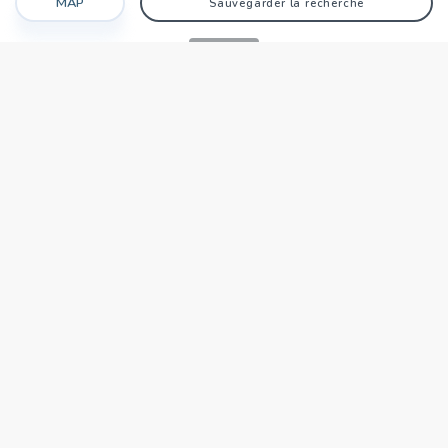
MAP
Sauvegarder la recherche
Recherche
Favoris
Caché
Se connecter
AGENCE
Qui sommes-nous?
Nos points forts
Dans le monde
Travaillez avec nous
SIÈGE NATIONAL
tecnocasa.tn
TECNOCASA DANS LE MONDE
,
,
,
,
,
,
,
Italie
Espagne
Hongrie
Mexique
Pologne
France
Allemagne
,
,
Tunisie
Thaïlande
République de Saint-Marin
Zone Affiliés