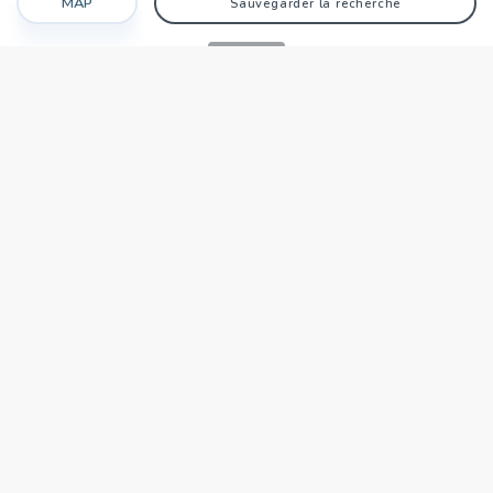
MAP
Sauvegarder la recherche
Recherche
Favoris
Caché
Se connecter
AGENCE
Qui sommes-nous?
Nos points forts
Dans le monde
Travaillez avec nous
SIÈGE NATIONAL
tecnocasa.tn
TECNOCASA DANS LE MONDE
,
,
,
,
,
,
,
Italie
Espagne
Hongrie
Mexique
Pologne
France
Allemagne
,
,
Tunisie
Thaïlande
République de Saint-Marin
Zone Affiliés