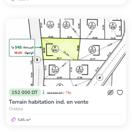
152 000 DT
(-7%)
163 000 DT
Terrain habitation ind. en vente
Chebba
545 m²