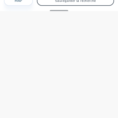
MAP
Sauvegarder la recherche
Recherche
Favoris
Caché
Se connecter
AGENCE
Qui sommes-nous?
Nos points forts
Dans le monde
Travaillez avec nous
SIÈGE NATIONAL
tecnocasa.tn
TECNOCASA DANS LE MONDE
,
,
,
,
,
,
,
Italie
Espagne
Hongrie
Mexique
Pologne
France
Allemagne
,
,
Tunisie
Thaïlande
République de Saint-Marin
Zone Affiliés