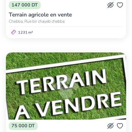
147 000 DT
Terrain agricole en vente
Chebba, Rue bir chayeb chebba
1231 m²
75 000 DT