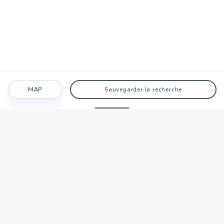
MAP
Sauvegarder la recherche
Recherche
Favoris
Caché
Se connecter
AGENCE
Qui sommes-nous?
Nos points forts
Dans le monde
Travaillez avec nous