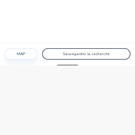
MAP
Sauvegarder la recherche
Recherche
Favoris
Caché
Se connecter
AGENCE
Qui sommes-nous?
Nos points forts
Dans le monde
Travaillez avec nous