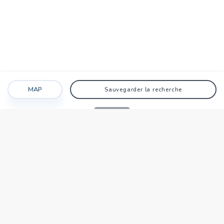
MAP
Sauvegarder la recherche
Recherche
Favoris
Caché
Se connecter
AGENCE
Qui sommes-nous?
Nos points forts
Dans le monde
Travaillez avec nous