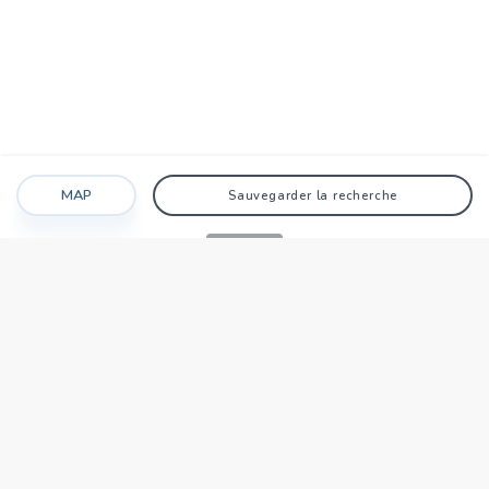
MAP
Sauvegarder la recherche
Recherche
Favoris
Caché
Se connecter
AGENCE
Qui sommes-nous?
Nos points forts
Dans le monde
Travaillez avec nous