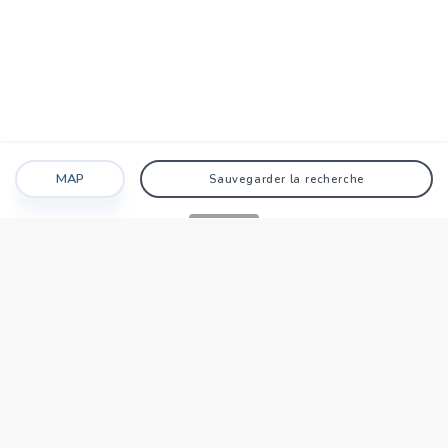
MAP
Sauvegarder la recherche
Recherche
Favoris
Caché
Se connecter
AGENCE
Qui sommes-nous?
Nos points forts
Dans le monde
Travaillez avec nous