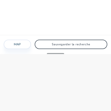
MAP
Sauvegarder la recherche
Recherche
Favoris
Caché
Se connecter
AGENCE
Qui sommes-nous?
Nos points forts
Dans le monde
Travaillez avec nous