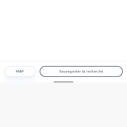
MAP
Sauvegarder la recherche
Recherche
Favoris
Caché
Se connecter
AGENCE
Qui sommes-nous?
Nos points forts