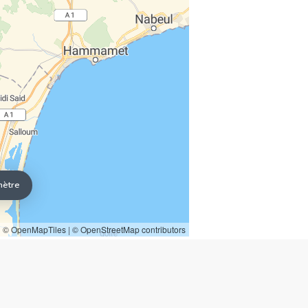
mètre
© OpenMapTiles
|
© OpenStreetMap contributors
SIÈGE NATIONAL
tecnocasa.tn