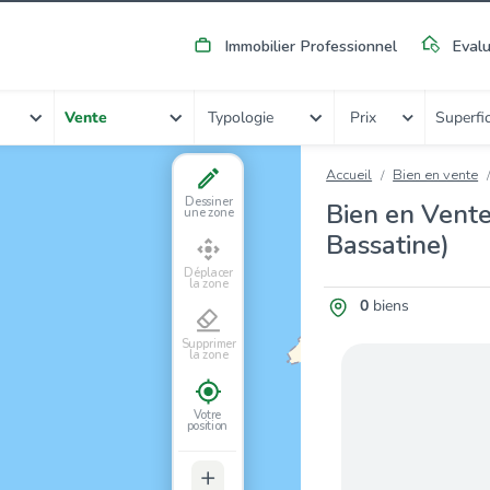
Immobilier Professionnel
Evalu
Typologie
Vente
Prix
Superfic
Accueil
Bien en vente
Dessiner
Bien en Vente
une zone
Bassatine)
Déplacer
la zone
0
biens
Supprimer
la zone
Votre
position
+