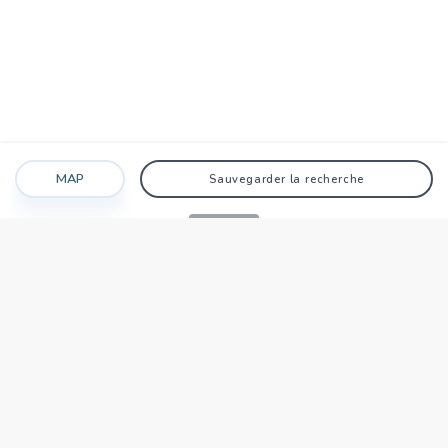
MAP
Sauvegarder la recherche
Recherche
Favoris
Caché
Se connecter
AGENCE
Qui sommes-nous?
Nos points forts
Dans le monde
Travaillez avec nous