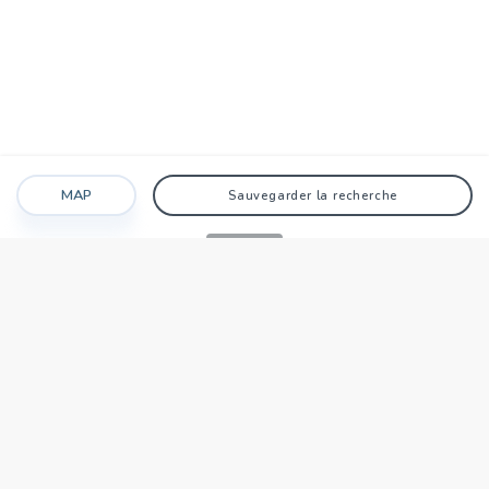
MAP
Sauvegarder la recherche
Recherche
Favoris
Caché
Se connecter
AGENCE
Qui sommes-nous?
Nos points forts
Dans le monde
Travaillez avec nous