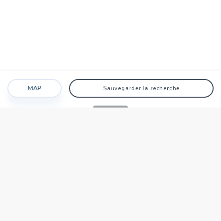
MAP
Sauvegarder la recherche
Recherche
Favoris
Caché
Se connecter
AGENCE
Qui sommes-nous?
Nos points forts
Dans le monde
Travaillez avec nous