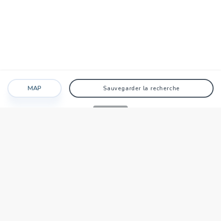
MAP
Sauvegarder la recherche
Recherche
Favoris
Caché
Se connecter
AGENCE
Qui sommes-nous?
Nos points forts
Dans le monde
Travaillez avec nous