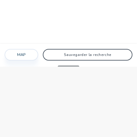
MAP
Sauvegarder la recherche
Recherche
Favoris
Caché
Se connecter
AGENCE
Qui sommes-nous?
Nos points forts
Dans le monde
Travaillez avec nous