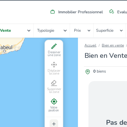
Immobilier Professionnel
Evalu
Typologie
Vente
Prix
Superficie
Accueil
Bien en vente
Dessiner
Bien en Vent
une zone
0
biens
Déplacer
la zone
Supprimer
la zone
Votre
position
Pas de
+