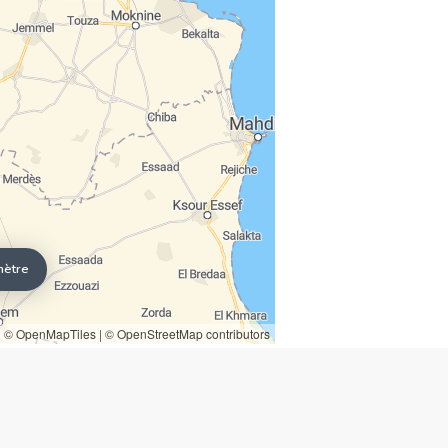
mètre
© OpenMapTiles
|
© OpenStreetMap contributors
SIÈGE NATIONAL
tecnocasa.tn