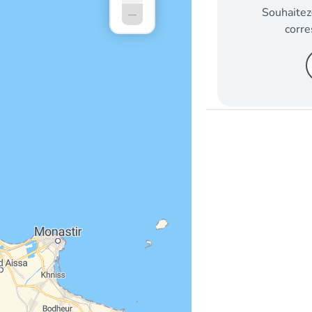
–
Souhaitez
corre