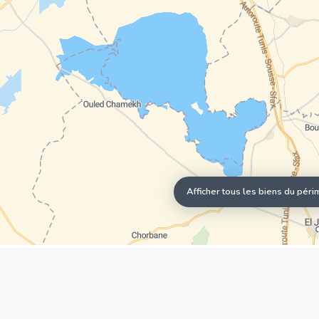
Afficher tous les biens du péri
AGENCE
Qui sommes-nous?
Nos points forts