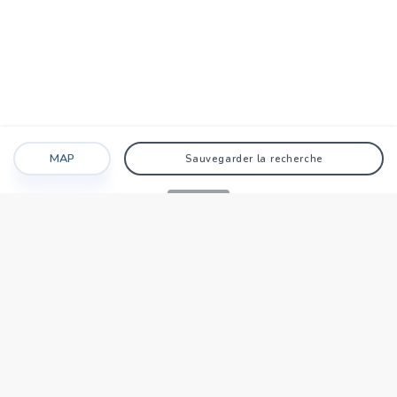
MAP
Sauvegarder la recherche
Recherche
Favoris
Caché
Se connecter
AGENCE
Qui sommes-nous?
Nos points forts
Dans le monde
Travaillez avec nous