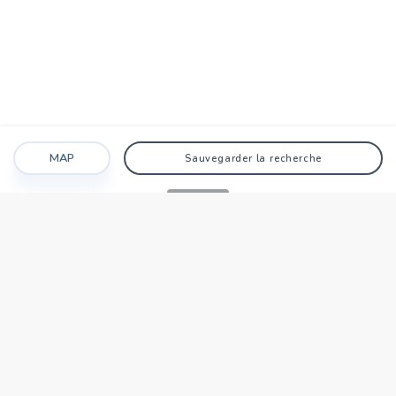
MAP
Sauvegarder la recherche
Recherche
Favoris
Caché
Se connecter
AGENCE
Qui sommes-nous?
Nos points forts
Dans le monde
Travaillez avec nous