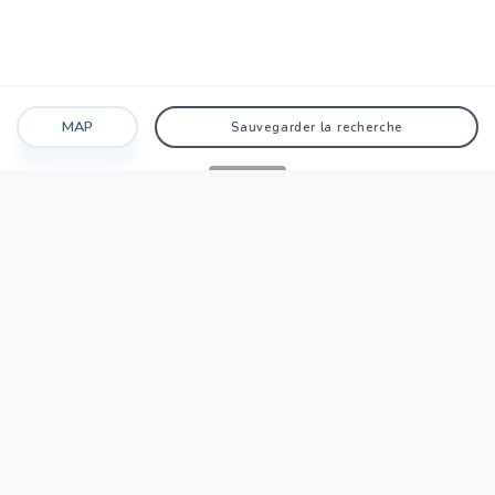
MAP
Sauvegarder la recherche
Recherche
Favoris
Caché
Se connecter
AGENCE
Qui sommes-nous?
Nos points forts
Dans le monde
Travaillez avec nous
SIÈGE NATIONAL
tecnocasa.tn