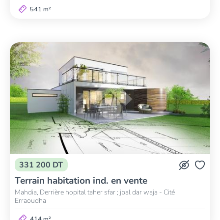
541 m²
331 200 DT
Terrain habitation ind. en vente
Mahdia, Derrière hopital taher sfar ; jbal dar waja - Cité
Erraoudha
414 m²