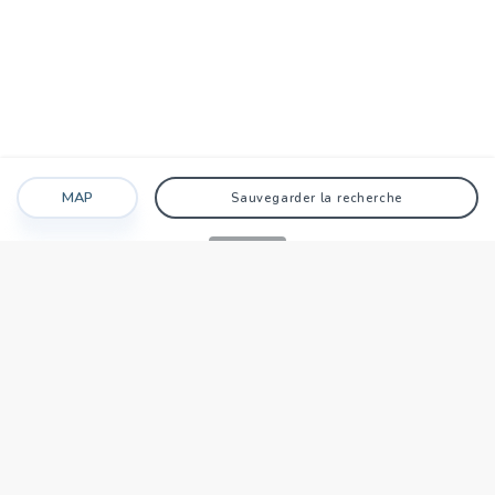
MAP
Sauvegarder la recherche
Recherche
Favoris
Caché
Se connecter
AGENCE
Qui sommes-nous?
Nos points forts
Dans le monde
Travaillez avec nous