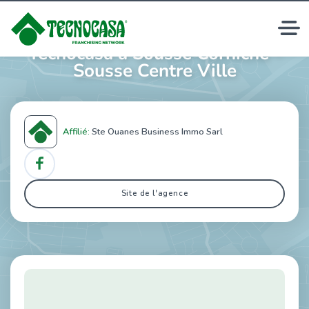
Agences immobilières
Tecnocasa à Sousse Corniche -
Sousse Centre Ville
Affilié:
Ste Ouanes Business Immo Sarl
Site de l'agence