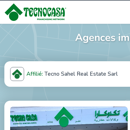
Agences im
Affilié:
Tecno Sahel Real Estate Sarl