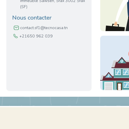
Immeuble Sawsen, Sfax 3002 Sfax
(SF)
Nous contacter
contact.sf1@tecnocasa.tn
+21650 962 039