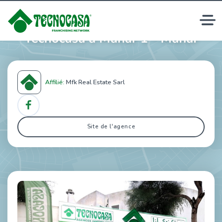
Agences immobilières
Tecnocasa à Manar 1 - Manar
Affilié:
Mfk Real Estate Sarl
Site de l'agence