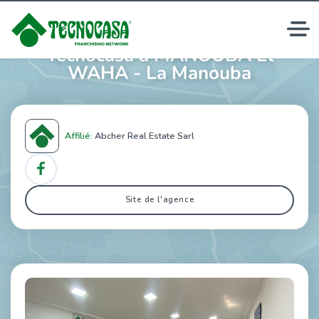
Agences immobilières
Tecnocasa à MANOUBA El
WAHA - La Manouba
Affilié:
Abcher Real Estate Sarl
Site de l'agence