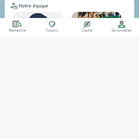
Notre équipe
Recherche
Favoris
Caché
Se connecter
Slim Bousnina
Sourour Njehi
AFFILIÉ
RESPONSABLE
Qui sommes-nous
Toute l’équipe de Tecnocasa EL Mourouj 6 vous
souhaite la bienvenue sur notre site internet.
Tecnocasa est le premier réseau de franchises en
intermédiation immobilière en Europe, avec plus de