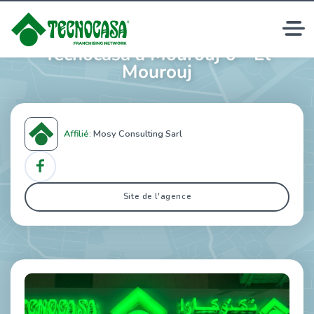
Agences immobilières
Tecnocasa à Mourouj 6 - El
Mourouj
Affilié:
Mosy Consulting Sarl
Site de l'agence