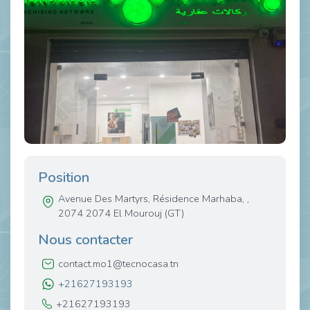
Position
Avenue Des Martyrs, Résidence Marhaba, ,
2074 2074 El Mourouj (GT)
Nous contacter
contact.mo1@tecnocasa.tn
+21627193193
+21627193193